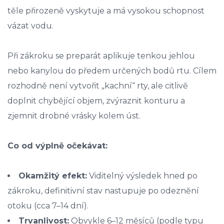
těle přirozeně vyskytuje a má vysokou schopnost
vázat vodu.
Při zákroku se preparát aplikuje tenkou jehlou
nebo kanylou do předem určených bodů rtu. Cílem
rozhodně není vytvořit „kachní“ rty, ale citlivě
doplnit chybějící objem, zvýraznit konturu a
zjemnit drobné vrásky kolem úst.
Co od výplně očekávat:
Okamžitý efekt:
Viditelný výsledek hned po
zákroku, definitivní stav nastupuje po odeznění
otoku (cca 7–14 dní).
Trvanlivost:
Obvykle 6–12 měsíců (podle typu