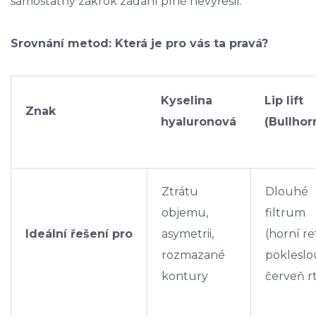
samostatný zákrok zadání plně nevyřešil.
Srovnání metod: Která je pro vás ta pravá?
Kyselina
Lip lift
Znak
hyaluronová
(Bullhor
Ztrátu
Dlouhé
objemu,
filtrum
Ideální řešení pro
asymetrii,
(horní ret
rozmazané
pokleslo
kontury
červeň r