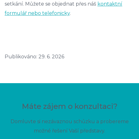
setkání. Můžete se objednat přes náš
kontaktní
formulář nebo telefonicky
.
Publikováno: 29. 6. 2026
Máte zájem o konzultaci?
Domluvte si nezávaznou schůzku a probereme
možné řešení Vaší představy.