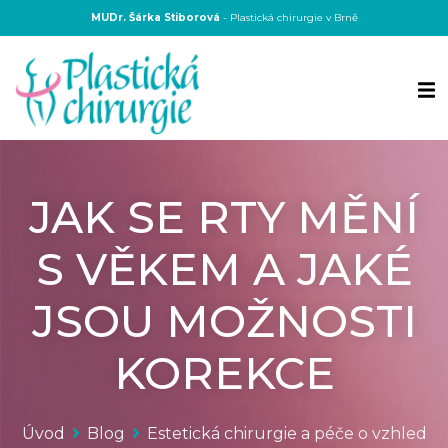
MUDr. Šárka Stiborová
- Plastická chirurgie v Brně
JAK SE RTY MĚNÍ
S VĚKEM A JAKÉ
JSOU MOŽNOSTI
KOREKCE
Úvod
Blog
Estetická chirurgie a péče o vzhled