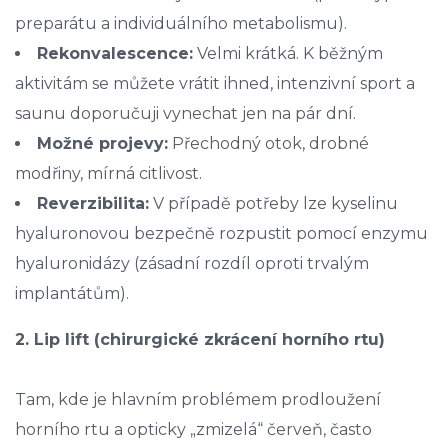
preparátu a individuálního metabolismu).
Rekonvalescence:
Velmi krátká. K běžným
aktivitám se můžete vrátit ihned, intenzivní sport a
saunu doporučuji vynechat jen na pár dní.
Možné projevy:
Přechodný otok, drobné
modřiny, mírná citlivost.
Reverzibilita:
V případě potřeby lze kyselinu
hyaluronovou bezpečně rozpustit pomocí enzymu
hyaluronidázy (zásadní rozdíl oproti trvalým
implantátům).
2. Lip lift (chirurgické zkrácení horního rtu)
Tam, kde je hlavním problémem prodloužení
horního rtu a opticky „zmizelá“ červeň, často