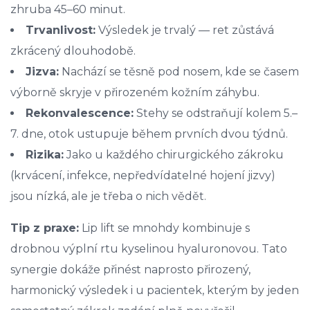
zhruba 45–60 minut.
Trvanlivost:
Výsledek je trvalý — ret zůstává
zkrácený dlouhodobě.
Jizva:
Nachází se těsně pod nosem, kde se časem
výborně skryje v přirozeném kožním záhybu.
Rekonvalescence:
Stehy se odstraňují kolem 5.–
7. dne, otok ustupuje během prvních dvou týdnů.
Rizika:
Jako u každého chirurgického zákroku
(krvácení, infekce, nepředvídatelné hojení jizvy)
jsou nízká, ale je třeba o nich vědět.
Tip z praxe:
Lip lift se mnohdy kombinuje s
drobnou výplní rtu kyselinou hyaluronovou. Tato
synergie dokáže přinést naprosto přirozený,
harmonický výsledek i u pacientek, kterým by jeden