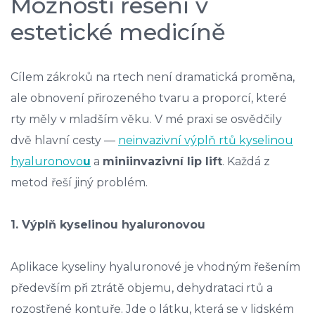
Možnosti řešení v
estetické medicíně
Cílem zákroků na rtech není dramatická proměna,
ale obnovení přirozeného tvaru a proporcí, které
rty měly v mladším věku. V mé praxi se osvědčily
dvě hlavní cesty —
neinvazivní výplň rtů kyselinou
hyaluronovo
u
a
miniinvazivní lip lift
. Každá z
metod řeší jiný problém.
1. Výplň kyselinou hyaluronovou
Aplikace kyseliny hyaluronové je vhodným řešením
především při ztrátě objemu, dehydrataci rtů a
rozostřené kontuře. Jde o látku, která se v lidském