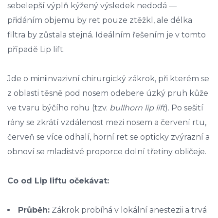
sebelepší výplň kýžený výsledek nedodá —
přidáním objemu by ret pouze ztěžkl, ale délka
filtra by zůstala stejná. Ideálním řešením je v tomto
případě Lip lift.
Jde o miniinvazivní chirurgický zákrok, při kterém se
z oblasti těsně pod nosem odebere úzký pruh kůže
ve tvaru býčího rohu (tzv.
bullhorn lip lift
). Po sešití
rány se zkrátí vzdálenost mezi nosem a červení rtu,
červeň se více odhalí, horní ret se opticky zvýrazní a
obnoví se mladistvé proporce dolní třetiny obličeje.
Co od Lip liftu očekávat:
Průběh:
Zákrok probíhá v lokální anestezii a trvá