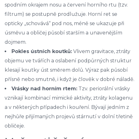
spodním okrajem nosu a červení horního rtu (tzv.
filtrum) se postupně prodlužuje. Horní ret se
opticky „schovává“ pod nos, méně se ukazuje při
úsměvu a obličej působí starším a unavenějším
dojmem.
Pokles ústních koutků:
Vlivem gravitace, ztráty
objemu ve tvářích a oslabení podpůrných struktur
klesají koutky úst směrem dolů. Výraz pak působí
přísně nebo smutně, i když je člověk v dobré náladě.
Vrásky nad horním rtem:
Tzv. periorální vrásky
vznikají kombinací mimické aktivity, ztráty kolagenu
a v některých případech i kouření. Bývají jedním z
nejhůře přijímaných projevů stárnutí v dolní třetině
obličeje.