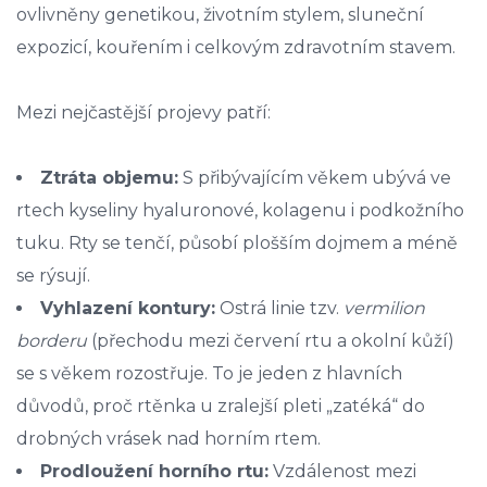
ovlivněny genetikou, životním stylem, sluneční
expozicí, kouřením i celkovým zdravotním stavem.
Mezi nejčastější projevy patří:
Ztráta objemu:
S přibývajícím věkem ubývá ve
rtech kyseliny hyaluronové, kolagenu i podkožního
tuku. Rty se tenčí, působí plošším dojmem a méně
se rýsují.
Vyhlazení kontury:
Ostrá linie tzv.
vermilion
borderu
(přechodu mezi červení rtu a okolní kůží)
se s věkem rozostřuje. To je jeden z hlavních
důvodů, proč rtěnka u zralejší pleti „zatéká“ do
drobných vrásek nad horním rtem.
Prodloužení horního rtu:
Vzdálenost mezi