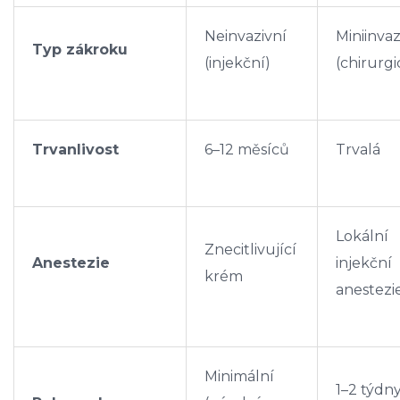
Neinvazivní
Miniinvaz
Typ zákroku
(injekční)
(chirurgi
Trvanlivost
6–12 měsíců
Trvalá
Lokální
Znecitlivující
Anestezie
injekční
krém
anestezi
Minimální
1–2 týdn